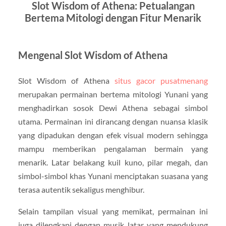
Slot Wisdom of Athena: Petualangan
Bertema Mitologi dengan Fitur Menarik
Mengenal Slot Wisdom of Athena
Slot Wisdom of Athena
situs gacor pusatmenang
merupakan permainan bertema mitologi Yunani yang
menghadirkan sosok Dewi Athena sebagai simbol
utama. Permainan ini dirancang dengan nuansa klasik
yang dipadukan dengan efek visual modern sehingga
mampu memberikan pengalaman bermain yang
menarik. Latar belakang kuil kuno, pilar megah, dan
simbol-simbol khas Yunani menciptakan suasana yang
terasa autentik sekaligus menghibur.
Selain tampilan visual yang memikat, permainan ini
juga dilengkapi dengan musik latar yang mendukung