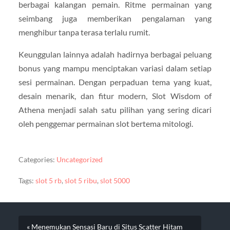
berbagai kalangan pemain. Ritme permainan yang
seimbang juga memberikan pengalaman yang
menghibur tanpa terasa terlalu rumit.
Keunggulan lainnya adalah hadirnya berbagai peluang
bonus yang mampu menciptakan variasi dalam setiap
sesi permainan. Dengan perpaduan tema yang kuat,
desain menarik, dan fitur modern, Slot Wisdom of
Athena menjadi salah satu pilihan yang sering dicari
oleh penggemar permainan slot bertema mitologi.
Categories:
Uncategorized
Tags:
slot 5 rb
,
slot 5 ribu
,
slot 5000
« Menemukan Sensasi Baru di Situs Scatter Hitam