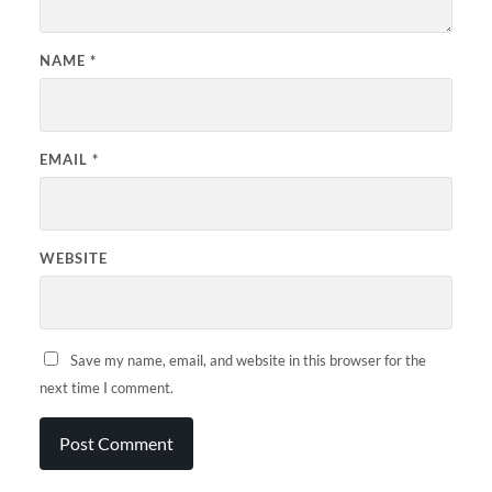
NAME
*
EMAIL
*
WEBSITE
Save my name, email, and website in this browser for the
next time I comment.