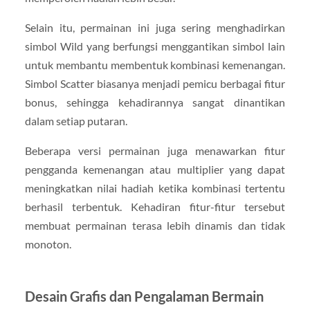
Selain itu, permainan ini juga sering menghadirkan
simbol Wild yang berfungsi menggantikan simbol lain
untuk membantu membentuk kombinasi kemenangan.
Simbol Scatter biasanya menjadi pemicu berbagai fitur
bonus, sehingga kehadirannya sangat dinantikan
dalam setiap putaran.
Beberapa versi permainan juga menawarkan fitur
pengganda kemenangan atau multiplier yang dapat
meningkatkan nilai hadiah ketika kombinasi tertentu
berhasil terbentuk. Kehadiran fitur-fitur tersebut
membuat permainan terasa lebih dinamis dan tidak
monoton.
Desain Grafis dan Pengalaman Bermain