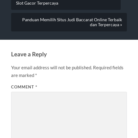
Slot Gacor Terpercaya
Panduan Memilih Situs Judi Baccarat Online Terbaik
dan Terpercaya »
Leave a Reply
Your email address will not be published.
Required fields
are marked
*
COMMENT
*