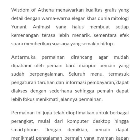
Wisdom of Athena menawarkan kualitas grafis yang
detail dengan warna-warna elegan khas dunia mitologi
Yunani. Animasi yang halus membuat setiap
kemenangan terasa lebih menarik, sementara efek
suara memberikan suasana yang semakin hidup.
Antarmuka permainan dirancang agar mudah
dipahami oleh pemain baru maupun pemain yang
sudah berpengalaman. Seluruh menu, termasuk
pengaturan taruhan dan informasi pembayaran, dapat
diakses dengan sederhana sehingga pemain dapat
lebih fokus menikmati jalannya permainan.
Permainan ini juga telah dioptimalkan untuk berbagai
perangkat, mulai dari komputer desktop hingga
smartphone. Dengan demikian, pemain dapat
menikmati pengalaman bermain yang nyaman kapan