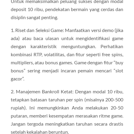
Untuk memaksimalkan peluang sukses dengan modal
deposit 10 ribu, pendekatan bermain yang cerdas dan
disiplin sangat penting.
1. Riset dan Seleksi Game: Manfaatkan versi demo (jika
ada) atau baca ulasan untuk mengidentifikasi game
dengan karakteristik menguntungkan. Perhatikan
kombinasi RTP, volatilitas, dan fitur seperti free spins,
multipliers, atau bonus games. Game dengan fitur “buy
bonus” sering menjadi incaran pemain mencari “slot
gacor”.
2. Manajemen Bankroll Ketat: Dengan modal 10 ribu,
tetapkan batasan taruhan per spin (misalnya 200-500
rupiah). Ini memungkinkan Anda melakukan 20-50
putaran, memberi kesempatan merasakan ritme game.
Jangan tergoda meningkatkan taruhan secara drastis
setelah kekalahan beruntun.