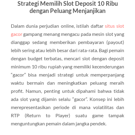
Strategi Memilih Slot Deposit 10 Ribu
dengan Peluang Menjanjikan
Dalam dunia perjudian online, istilah daftar
situs slot
gacor
gampang menang mengacu pada mesin slot yang
dianggap sedang memberikan pembayaran (payout)
lebih sering atau lebih besar dari rata-rata. Bagi pemain
dengan budget terbatas, mencari slot dengan deposit
minimum 10 ribu rupiah yang memiliki kecenderungan
“gacor” bisa menjadi strategi untuk memperpanjang
waktu bermain dan meningkatkan peluang meraih
profit. Namun, penting untuk dipahami bahwa tidak
ada slot yang dijamin selalu “gacor”. Konsep ini lebih
merepresentasikan periode di mana volatilitas dan
RTP (Return to Player) suatu game tampak
menguntungkan pemain dalam jangka pendek.