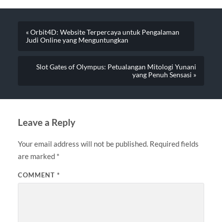
« Orbit4D: Website Terpercaya untuk Pengalaman
Judi Online yang Menguntungkan
Slot Gates of Olympus: Petualangan Mitologi Yunani
yang Penuh Sensasi »
Leave a Reply
Your email address will not be published.
Required fields
are marked
*
COMMENT
*