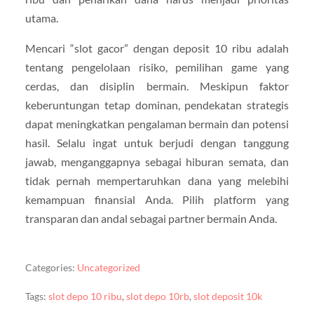
utama.
Mencari “slot gacor” dengan deposit 10 ribu adalah
tentang pengelolaan risiko, pemilihan game yang
cerdas, dan disiplin bermain. Meskipun faktor
keberuntungan tetap dominan, pendekatan strategis
dapat meningkatkan pengalaman bermain dan potensi
hasil. Selalu ingat untuk berjudi dengan tanggung
jawab, menganggapnya sebagai hiburan semata, dan
tidak pernah mempertaruhkan dana yang melebihi
kemampuan finansial Anda. Pilih platform yang
transparan dan andal sebagai partner bermain Anda.
Categories:
Uncategorized
Tags:
slot depo 10 ribu
,
slot depo 10rb
,
slot deposit 10k