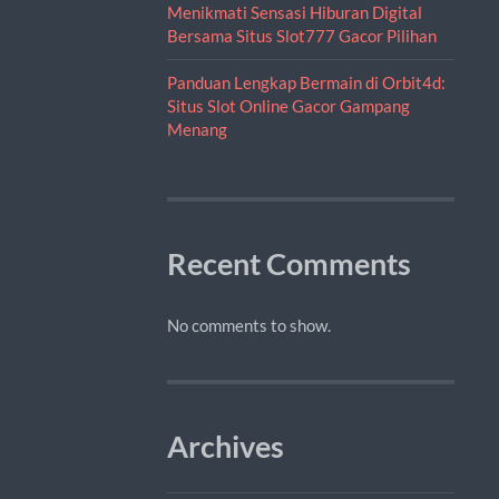
Menikmati Sensasi Hiburan Digital
Bersama Situs Slot777 Gacor Pilihan
Panduan Lengkap Bermain di Orbit4d:
Situs Slot Online Gacor Gampang
Menang
Recent Comments
No comments to show.
Archives