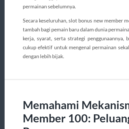
permainan sebelumnya.
Secara keseluruhan, slot bonus new member me
tambah bagi pemain baru dalam dunia permaina
kerja, syarat, serta strategi penggunaannya,
cukup efektif untuk mengenal permainan seka
dengan lebih bijak.
Memahami Mekanis
Member 100: Peluang