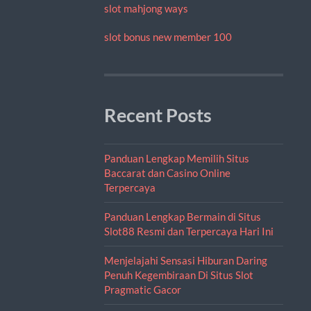
slot mahjong ways
slot bonus new member 100
Recent Posts
Panduan Lengkap Memilih Situs
Baccarat dan Casino Online
Terpercaya
Panduan Lengkap Bermain di Situs
Slot88 Resmi dan Terpercaya Hari Ini
Menjelajahi Sensasi Hiburan Daring
Penuh Kegembiraan Di Situs Slot
Pragmatic Gacor