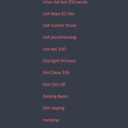
situs slot bet 200 perak
slot depo 10 ribu
slot scatter hitam
slot pusatmenang
slot bet 100
Starlight Princess
Slot Depo 10k
Slot Qris 5K
Sabung Ayam
Slot Jepang
mahjong