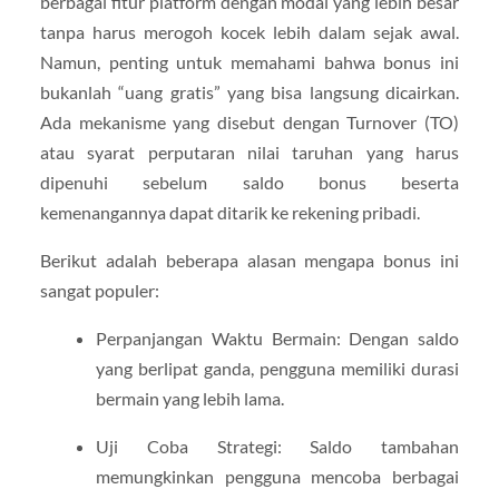
berbagai fitur platform dengan modal yang lebih besar
tanpa harus merogoh kocek lebih dalam sejak awal.
Namun, penting untuk memahami bahwa bonus ini
bukanlah “uang gratis” yang bisa langsung dicairkan.
Ada mekanisme yang disebut dengan Turnover (TO)
atau syarat perputaran nilai taruhan yang harus
dipenuhi sebelum saldo bonus beserta
kemenangannya dapat ditarik ke rekening pribadi.
Berikut adalah beberapa alasan mengapa bonus ini
sangat populer:
Perpanjangan Waktu Bermain: Dengan saldo
yang berlipat ganda, pengguna memiliki durasi
bermain yang lebih lama.
Uji Coba Strategi: Saldo tambahan
memungkinkan pengguna mencoba berbagai