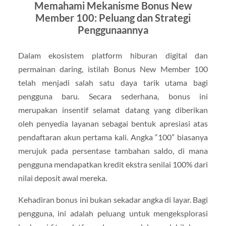
Memahami Mekanisme Bonus New
Member 100: Peluang dan Strategi
Penggunaannya
Dalam ekosistem platform hiburan digital dan
permainan daring, istilah Bonus New Member 100
telah menjadi salah satu daya tarik utama bagi
pengguna baru. Secara sederhana, bonus ini
merupakan insentif selamat datang yang diberikan
oleh penyedia layanan sebagai bentuk apresiasi atas
pendaftaran akun pertama kali. Angka “100” biasanya
merujuk pada persentase tambahan saldo, di mana
pengguna mendapatkan kredit ekstra senilai 100% dari
nilai deposit awal mereka.
Kehadiran bonus ini bukan sekadar angka di layar. Bagi
pengguna, ini adalah peluang untuk mengeksplorasi