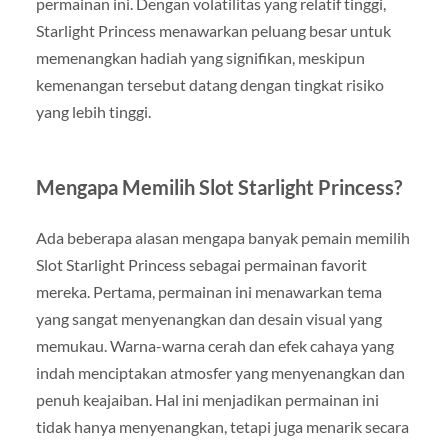
permainan ini. Dengan volatilitas yang relatif tinggi,
Starlight Princess menawarkan peluang besar untuk
memenangkan hadiah yang signifikan, meskipun
kemenangan tersebut datang dengan tingkat risiko
yang lebih tinggi.
Mengapa Memilih Slot Starlight Princess?
Ada beberapa alasan mengapa banyak pemain memilih
Slot Starlight Princess sebagai permainan favorit
mereka. Pertama, permainan ini menawarkan tema
yang sangat menyenangkan dan desain visual yang
memukau. Warna-warna cerah dan efek cahaya yang
indah menciptakan atmosfer yang menyenangkan dan
penuh keajaiban. Hal ini menjadikan permainan ini
tidak hanya menyenangkan, tetapi juga menarik secara