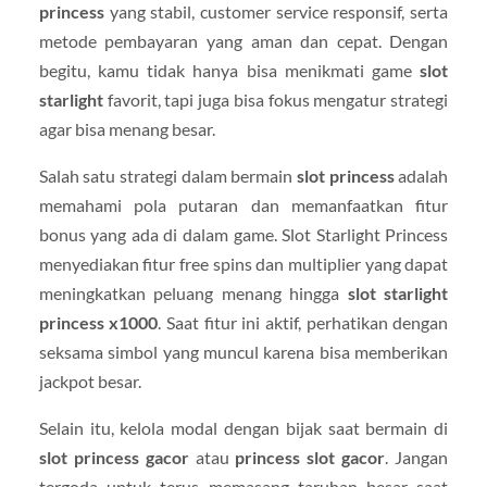
princess
yang stabil, customer service responsif, serta
metode pembayaran yang aman dan cepat. Dengan
begitu, kamu tidak hanya bisa menikmati game
slot
starlight
favorit, tapi juga bisa fokus mengatur strategi
agar bisa menang besar.
Salah satu strategi dalam bermain
slot princess
adalah
memahami pola putaran dan memanfaatkan fitur
bonus yang ada di dalam game. Slot Starlight Princess
menyediakan fitur free spins dan multiplier yang dapat
meningkatkan peluang menang hingga
slot starlight
princess x1000
. Saat fitur ini aktif, perhatikan dengan
seksama simbol yang muncul karena bisa memberikan
jackpot besar.
Selain itu, kelola modal dengan bijak saat bermain di
slot princess gacor
atau
princess slot gacor
. Jangan
tergoda untuk terus memasang taruhan besar saat