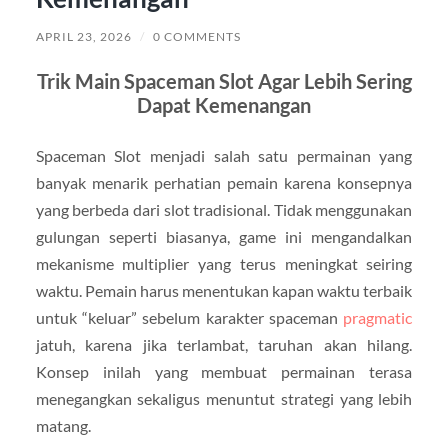
APRIL 23, 2026
/
0 COMMENTS
Trik Main Spaceman Slot Agar Lebih Sering
Dapat Kemenangan
Spaceman Slot menjadi salah satu permainan yang
banyak menarik perhatian pemain karena konsepnya
yang berbeda dari slot tradisional. Tidak menggunakan
gulungan seperti biasanya, game ini mengandalkan
mekanisme multiplier yang terus meningkat seiring
waktu. Pemain harus menentukan kapan waktu terbaik
untuk “keluar” sebelum karakter spaceman
pragmatic
jatuh, karena jika terlambat, taruhan akan hilang.
Konsep inilah yang membuat permainan terasa
menegangkan sekaligus menuntut strategi yang lebih
matang.