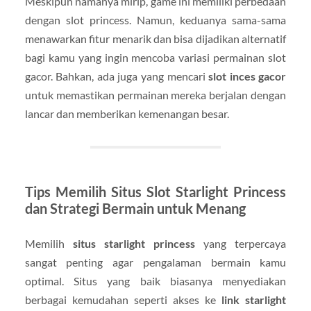
Meskipun namanya mirip, game ini memiliki perbedaan
dengan slot princess. Namun, keduanya sama-sama
menawarkan fitur menarik dan bisa dijadikan alternatif
bagi kamu yang ingin mencoba variasi permainan slot
gacor. Bahkan, ada juga yang mencari
slot inces gacor
untuk memastikan permainan mereka berjalan dengan
lancar dan memberikan kemenangan besar.
Tips Memilih Situs Slot Starlight Princess
dan Strategi Bermain untuk Menang
Memilih
situs starlight princess
yang terpercaya
sangat penting agar pengalaman bermain kamu
optimal. Situs yang baik biasanya menyediakan
berbagai kemudahan seperti akses ke
link starlight