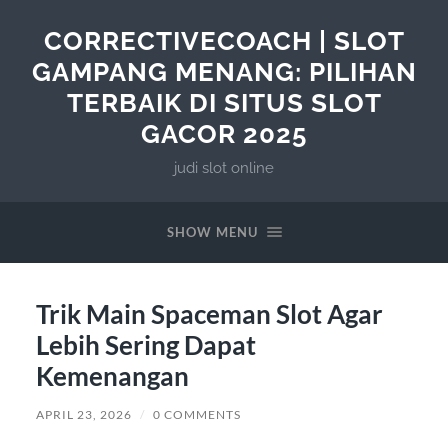
CORRECTIVECOACH | SLOT
GAMPANG MENANG: PILIHAN
TERBAIK DI SITUS SLOT
GACOR 2025
judi slot online
SHOW MENU
Trik Main Spaceman Slot Agar
Lebih Sering Dapat
Kemenangan
APRIL 23, 2026
/
0 COMMENTS