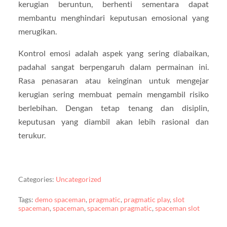
kerugian beruntun, berhenti sementara dapat
membantu menghindari keputusan emosional yang
merugikan.
Kontrol emosi adalah aspek yang sering diabaikan,
padahal sangat berpengaruh dalam permainan ini.
Rasa penasaran atau keinginan untuk mengejar
kerugian sering membuat pemain mengambil risiko
berlebihan. Dengan tetap tenang dan disiplin,
keputusan yang diambil akan lebih rasional dan
terukur.
Categories:
Uncategorized
Tags:
demo spaceman
,
pragmatic
,
pragmatic play
,
slot
spaceman
,
spaceman
,
spaceman pragmatic
,
spaceman slot