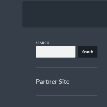
SEARCH
Search
Partner Site