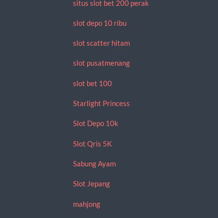
situs slot bet 200 perak
slot depo 10 ribu
slot scatter hitam
slot pusatmenang
slot bet 100
Starlight Princess
Slot Depo 10k
Slot Qris 5K
Sabung Ayam
Slot Jepang
mahjong