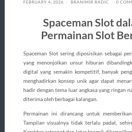
FEBRUARY 4, 2026
/
BRANIMIR RADIC
/
0 COM
Spaceman Slot dal
Permainan Slot Be
Spaceman Slot sering diposisikan sebagai pe
yang menonjolkan unsur hiburan dibandingk
digital yang semakin kompetitif, banyak p
menghadirkan konsep unik agar dapat menar
hadir dengan tema luar angkasa yang ringan 
diterima oleh berbagai kalangan.
Permainan ini dirancang untuk memberikan
Tampilan visualnya tidak terlalu padat, sehi
Karakter astronot dan latar kosmik ditampilk