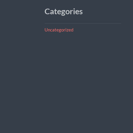
Categories
Uncategorized