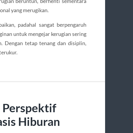
erugian beruntun, berhenti sementara
onal yang merugikan.
baikan, padahal sangat berpengaruh
ginan untuk mengejar kerugian sering
 Dengan tetap tenang dan disiplin,
terukur.
 Perspektif
sis Hiburan