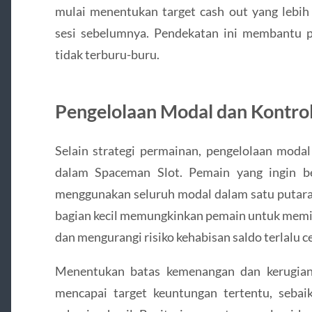
mulai menentukan target cash out yang lebih 
sesi sebelumnya. Pendekatan ini membantu p
tidak terburu-buru.
Pengelolaan Modal dan Kontro
Selain strategi permainan, pengelolaan modal
dalam Spaceman Slot. Pemain yang ingin be
menggunakan seluruh modal dalam satu putar
bagian kecil memungkinkan pemain untuk memil
dan mengurangi risiko kehabisan saldo terlalu c
Menentukan batas kemenangan dan kerugian 
mencapai target keuntungan tertentu, sebai