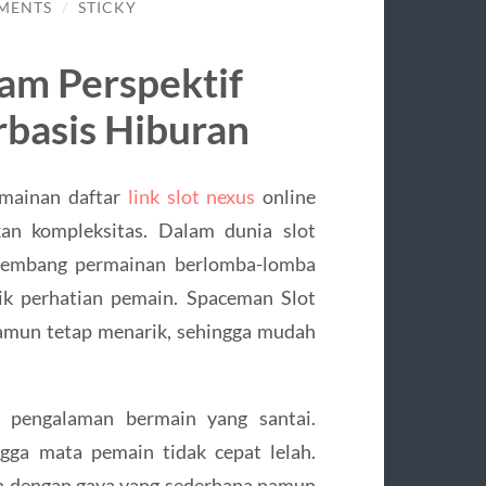
MENTS
/
STICKY
am Perspektif
rbasis Hiburan
rmainan daftar
link slot nexus
online
an kompleksitas. Dalam dunia slot
engembang permainan berlomba-lomba
ik perhatian pemain. Spaceman Slot
namun tetap menarik, sehingga mudah
 pengalaman bermain yang santai.
ngga mata pemain tidak cepat lelah.
an dengan gaya yang sederhana namun