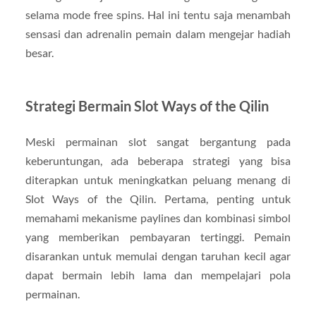
selama mode free spins. Hal ini tentu saja menambah
sensasi dan adrenalin pemain dalam mengejar hadiah
besar.
Strategi Bermain Slot Ways of the Qilin
Meski permainan slot sangat bergantung pada
keberuntungan, ada beberapa strategi yang bisa
diterapkan untuk meningkatkan peluang menang di
Slot Ways of the Qilin. Pertama, penting untuk
memahami mekanisme paylines dan kombinasi simbol
yang memberikan pembayaran tertinggi. Pemain
disarankan untuk memulai dengan taruhan kecil agar
dapat bermain lebih lama dan mempelajari pola
permainan.