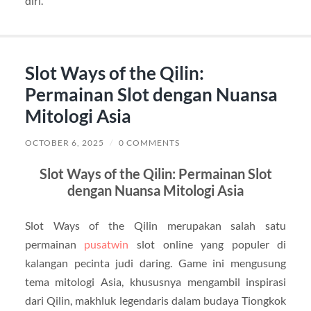
diri.
Slot Ways of the Qilin:
Permainan Slot dengan Nuansa
Mitologi Asia
OCTOBER 6, 2025
/
0 COMMENTS
Slot Ways of the Qilin: Permainan Slot
dengan Nuansa Mitologi Asia
Slot Ways of the Qilin merupakan salah satu
permainan
pusatwin
slot online yang populer di
kalangan pecinta judi daring. Game ini mengusung
tema mitologi Asia, khususnya mengambil inspirasi
dari Qilin, makhluk legendaris dalam budaya Tiongkok