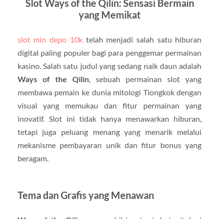
Slot Ways of the Qilin: Sensasi Bermain
yang Memikat
slot min depo 10k
telah menjadi salah satu hiburan
digital paling populer bagi para penggemar permainan
kasino. Salah satu judul yang sedang naik daun adalah
Ways of the Qilin
, sebuah permainan slot yang
membawa pemain ke dunia mitologi Tiongkok dengan
visual yang memukau dan fitur permainan yang
inovatif. Slot ini tidak hanya menawarkan hiburan,
tetapi juga peluang menang yang menarik melalui
mekanisme pembayaran unik dan fitur bonus yang
beragam.
Tema dan Grafis yang Menawan