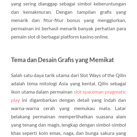
yang sering dianggap sebagai simbol keberuntungan
dan kemakmuran. Dengan tampilan grafis yang
menarik dan fitur-fitur bonus yang menggiurkan,
permainan ini berhasil menarik banyak perhatian para
pemain slot di berbagai platform kasino online.
Tema dan Desain Grafis yang Memikat
Salah satu daya tarik utama dari Slot Ways of the Qilin
adalah tema mitologi Asia yang kental. Qilin sebagai
ikon utama dalam permainan
slot spaceman pragmatic
play
ini digambarkan dengan detail yang indah dan
warna-warna cerah yang memukau mata. Latar
belakang permainan memperlihatkan suasana alam
yang tenang dan magis, lengkap dengan simbol-simbol
khas seperti koin emas, naga, dan bunga sakura yang