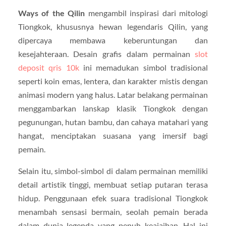
Ways of the Qilin
mengambil inspirasi dari mitologi
Tiongkok, khususnya hewan legendaris Qilin, yang
dipercaya membawa keberuntungan dan
kesejahteraan. Desain grafis dalam permainan
slot
deposit qris 10k
ini memadukan simbol tradisional
seperti koin emas, lentera, dan karakter mistis dengan
animasi modern yang halus. Latar belakang permainan
menggambarkan lanskap klasik Tiongkok dengan
pegunungan, hutan bambu, dan cahaya matahari yang
hangat, menciptakan suasana yang imersif bagi
pemain.
Selain itu, simbol-simbol di dalam permainan memiliki
detail artistik tinggi, membuat setiap putaran terasa
hidup. Penggunaan efek suara tradisional Tiongkok
menambah sensasi bermain, seolah pemain berada
dalam dunia legenda yang penuh keajaiban. Hal ini