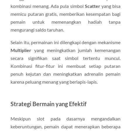
kombinasi menang. Ada pula simbol
Scatter
yang bisa
memicu putaran gratis, memberikan kesempatan bagi
pemain untuk memenangkan hadiah tanpa
mengurangi saldo taruhan.
Selain itu, permainan ini dilengkapi dengan mekanisme
Multiplier
yang meningkatkan jumlah kemenangan
secara signifikan saat simbol tertentu muncul.
Kombinasi fitur-fitur ini membuat setiap putaran
penuh kejutan dan meningkatkan adrenalin pemain
karena peluang menang yang berlapis-lapis.
Strategi Bermain yang Efektif
Meskipun slot pada dasarnya mengandalkan
keberuntungan, pemain dapat menerapkan beberapa