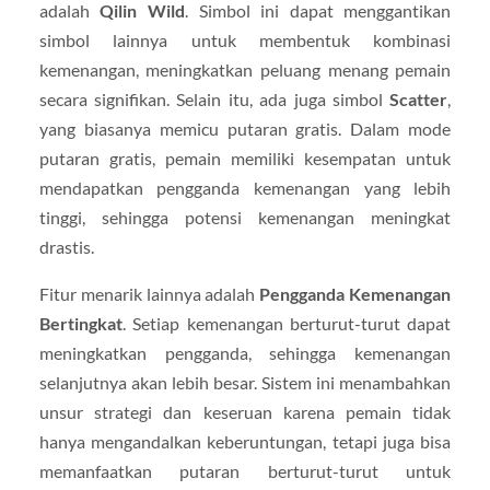
adalah
Qilin Wild
. Simbol ini dapat menggantikan
simbol lainnya untuk membentuk kombinasi
kemenangan, meningkatkan peluang menang pemain
secara signifikan. Selain itu, ada juga simbol
Scatter
,
yang biasanya memicu putaran gratis. Dalam mode
putaran gratis, pemain memiliki kesempatan untuk
mendapatkan pengganda kemenangan yang lebih
tinggi, sehingga potensi kemenangan meningkat
drastis.
Fitur menarik lainnya adalah
Pengganda Kemenangan
Bertingkat
. Setiap kemenangan berturut-turut dapat
meningkatkan pengganda, sehingga kemenangan
selanjutnya akan lebih besar. Sistem ini menambahkan
unsur strategi dan keseruan karena pemain tidak
hanya mengandalkan keberuntungan, tetapi juga bisa
memanfaatkan putaran berturut-turut untuk