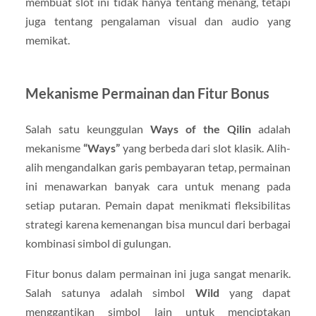
membuat slot ini tidak hanya tentang menang, tetapi
juga tentang pengalaman visual dan audio yang
memikat.
Mekanisme Permainan dan Fitur Bonus
Salah satu keunggulan
Ways of the Qilin
adalah
mekanisme
“Ways”
yang berbeda dari slot klasik. Alih-
alih mengandalkan garis pembayaran tetap, permainan
ini menawarkan banyak cara untuk menang pada
setiap putaran. Pemain dapat menikmati fleksibilitas
strategi karena kemenangan bisa muncul dari berbagai
kombinasi simbol di gulungan.
Fitur bonus dalam permainan ini juga sangat menarik.
Salah satunya adalah simbol
Wild
yang dapat
menggantikan simbol lain untuk menciptakan