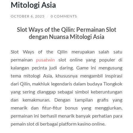
Mitologi Asia
OCTOBER 6, 2025
/
0 COMMENTS
Slot Ways of the Qilin: Permainan Slot
dengan Nuansa Mitologi Asia
Slot Ways of the Qilin merupakan salah satu
permainan
pusatwin
slot online yang populer di
kalangan pecinta judi daring. Game ini mengusung
tema mitologi Asia, khususnya mengambil inspirasi
dari Qilin, makhluk legendaris dalam budaya Tiongkok
yang sering dianggap sebagai simbol keberuntungan
dan kemakmuran. Dengan tampilan grafis yang
menarik dan fitur-fitur bonus yang menggiurkan,
permainan ini berhasil menarik banyak perhatian para
pemain slot di berbagai platform kasino online.