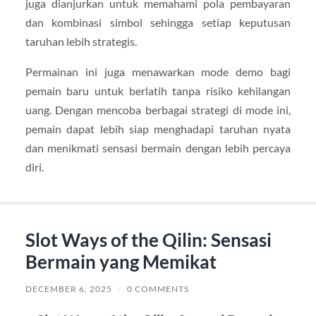
juga dianjurkan untuk memahami pola pembayaran
dan kombinasi simbol sehingga setiap keputusan
taruhan lebih strategis.
Permainan ini juga menawarkan mode demo bagi
pemain baru untuk berlatih tanpa risiko kehilangan
uang. Dengan mencoba berbagai strategi di mode ini,
pemain dapat lebih siap menghadapi taruhan nyata
dan menikmati sensasi bermain dengan lebih percaya
diri.
Slot Ways of the Qilin: Sensasi
Bermain yang Memikat
DECEMBER 6, 2025
/
0 COMMENTS