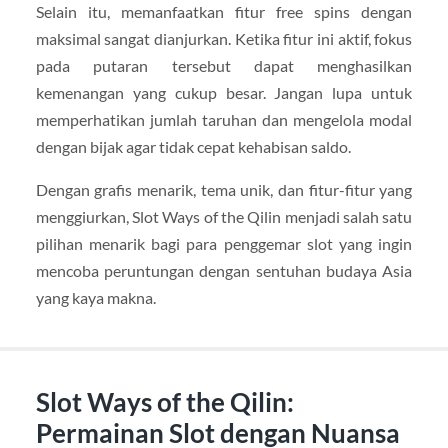
Selain itu, memanfaatkan fitur free spins dengan
maksimal sangat dianjurkan. Ketika fitur ini aktif, fokus
pada putaran tersebut dapat menghasilkan
kemenangan yang cukup besar. Jangan lupa untuk
memperhatikan jumlah taruhan dan mengelola modal
dengan bijak agar tidak cepat kehabisan saldo.
Dengan grafis menarik, tema unik, dan fitur-fitur yang
menggiurkan, Slot Ways of the Qilin menjadi salah satu
pilihan menarik bagi para penggemar slot yang ingin
mencoba peruntungan dengan sentuhan budaya Asia
yang kaya makna.
Slot Ways of the Qilin:
Permainan Slot dengan Nuansa