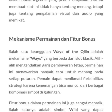
membuat slot ini tidak hanya tentang menang, tetapi
juga tentang pengalaman visual dan audio yang
memikat.
Mekanisme Permainan dan Fitur Bonus
Salah satu keunggulan
Ways of the Qilin
adalah
mekanisme
“Ways”
yang berbeda dari slot klasik. Alih-
alih mengandalkan garis pembayaran tetap, permainan
ini menawarkan banyak cara untuk menang pada
setiap putaran. Pemain dapat menikmati fleksibilitas
strategi karena kemenangan bisa muncul dari berbagai
kombinasi simbol di gulungan.
Fitur bonus dalam permainan ini juga sangat menarik.
Salah satunya adalah simbol
Wild
yang dapat