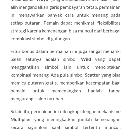
alih mengandalkan garis pembayaran tetap, permainan
ini menawarkan banyak cara untuk menang pada
setiap putaran. Pemain dapat menikmati fleksibilitas
strategi karena kemenangan bisa muncul dari berbagai
kombinasi simbol di gulungan.
Fitur bonus dalam permainan ini juga sangat menarik.
Salah satunya adalah simbol
Wild
yang dapat
menggantikan simbol lain untuk menciptakan
kombinasi menang. Ada pula simbol
Scatter
yang bisa
memicu putaran gratis, memberikan kesempatan bagi
pemain untuk memenangkan hadiah tanpa
mengurangi saldo taruhan.
Selain itu, permainan ini dilengkapi dengan mekanisme
Multiplier
yang meningkatkan jumlah kemenangan
secara signifikan saat simbol tertentu muncul.