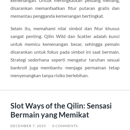
kemenangan. Untuk meningkatkan peluang menang,
disarankan memanfaatkan fitur putaran gratis dan
memantau pengganda kemenangan bertingkat.
Selain itu, memahami nilai simbol dan fitur khusus
sangat penting. Qilin Wild dan Scatter adalah kunci
untuk memicu kemenangan besar, sehingga pemain
disarankan untuk fokus pada simbol ini saat bermain.
Strategi sederhana seperti mengatur taruhan sesuai
bankroll juga membantu menjaga permainan tetap
menyenangkan tanpa risiko berlebihan.
Slot Ways of the Qilin: Sensasi
Bermain yang Memikat
DECEMBER 7, 2025
/
0 COMMENTS