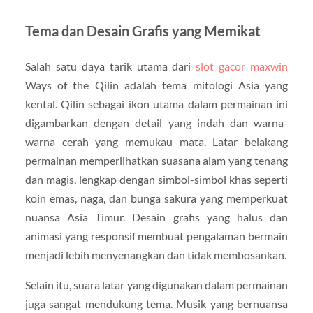
Tema dan Desain Grafis yang Memikat
Salah satu daya tarik utama dari
slot gacor maxwin
Ways of the Qilin adalah tema mitologi Asia yang
kental. Qilin sebagai ikon utama dalam permainan ini
digambarkan dengan detail yang indah dan warna-
warna cerah yang memukau mata. Latar belakang
permainan memperlihatkan suasana alam yang tenang
dan magis, lengkap dengan simbol-simbol khas seperti
koin emas, naga, dan bunga sakura yang memperkuat
nuansa Asia Timur. Desain grafis yang halus dan
animasi yang responsif membuat pengalaman bermain
menjadi lebih menyenangkan dan tidak membosankan.
Selain itu, suara latar yang digunakan dalam permainan
juga sangat mendukung tema. Musik yang bernuansa