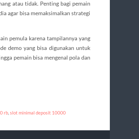
ng atau tidak. Penting bagi pemain
ia agar bisa memaksimalkan strategi
emain pemula karena tampilannya yang
mode demo yang bisa digunakan untuk
hingga pemain bisa mengenal pola dan
0 rb
,
slot minimal deposit 10000