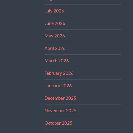
July 2026
June 2026
May 2026
April 2026
March 2026
February 2026
January 2026
December 2025
November 2025
October 2025