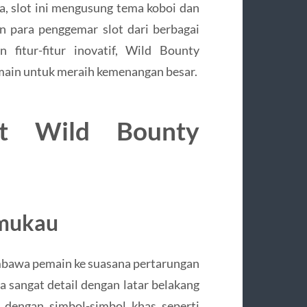
 slot ini mengusung tema koboi dan
n para penggemar slot dari berbagai
fitur-fitur inovatif, Wild Bounty
ain untuk meraih kemenangan besar.
ot Wild Bounty
emukau
awa pemain ke suasana pertarungan
a sangat detail dengan latar belakang
 dengan simbol-simbol khas seperti