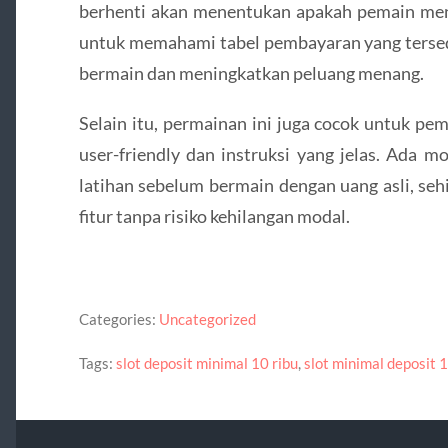
berhenti akan menentukan apakah pemain mena
untuk memahami tabel pembayaran yang tersed
bermain dan meningkatkan peluang menang.
Selain itu, permainan ini juga cocok untuk p
user-friendly dan instruksi yang jelas. Ada 
latihan sebelum bermain dengan uang asli, se
fitur tanpa risiko kehilangan modal.
Categories:
Uncategorized
Tags:
slot deposit minimal 10 ribu
,
slot minimal deposit 1