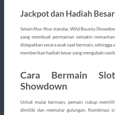
Jackpot dan Hadiah Besar
Selain fitur-fitur standar, Wild Bounty Showd
yang membuat permainan semakin menantang 
didapatkan secara acak saat bermain, sehingga 
memberikan hadiah besar yang mengubah nasib 
Cara Bermain Slo
Showdown
Untuk mulai bermain, pemain cukup memilih
dimiliki dan memutar gulungan. Kombinasi s