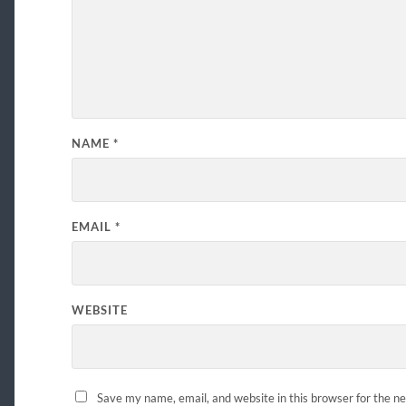
NAME
*
EMAIL
*
WEBSITE
Save my name, email, and website in this browser for the n