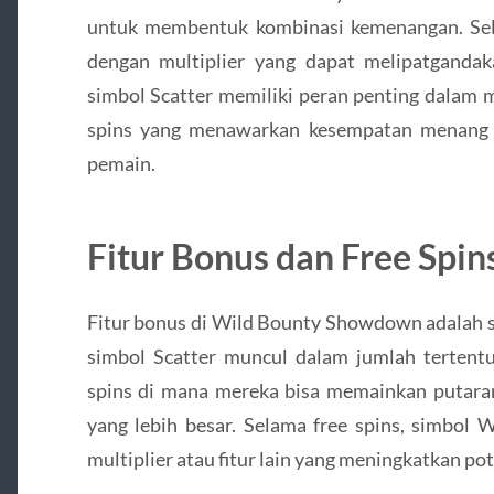
untuk membentuk kombinasi kemenangan. Selai
dengan multiplier yang dapat melipatganda
simbol Scatter memiliki peran penting dalam 
spins yang menawarkan kesempatan menang 
pemain.
Fitur Bonus dan Free Spin
Fitur bonus di Wild Bounty Showdown adalah sa
simbol Scatter muncul dalam jumlah terten
spins di mana mereka bisa memainkan putara
yang lebih besar. Selama free spins, simbol
multiplier atau fitur lain yang meningkatkan p