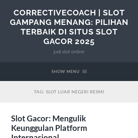
CORRECTIVECOACH | SLOT
GAMPANG MENANG: PILIHAN
TERBAIK DI SITUS SLOT
GACOR 2025
judi slot online
SHOW MENU
TAG:
SLOT LUAR NEGERI RESMI
Slot Gacor: Mengulik
Keunggulan Platform
Internasional