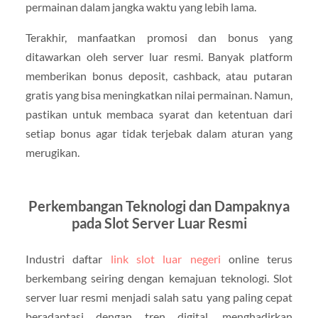
permainan dalam jangka waktu yang lebih lama.
Terakhir, manfaatkan promosi dan bonus yang
ditawarkan oleh server luar resmi. Banyak platform
memberikan bonus deposit, cashback, atau putaran
gratis yang bisa meningkatkan nilai permainan. Namun,
pastikan untuk membaca syarat dan ketentuan dari
setiap bonus agar tidak terjebak dalam aturan yang
merugikan.
Perkembangan Teknologi dan Dampaknya
pada Slot Server Luar Resmi
Industri daftar
link slot luar negeri
online terus
berkembang seiring dengan kemajuan teknologi. Slot
server luar resmi menjadi salah satu yang paling cepat
beradaptasi dengan tren digital, menghadirkan