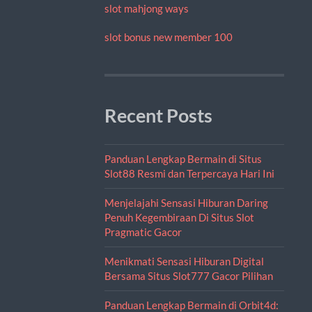
slot mahjong ways
slot bonus new member 100
Recent Posts
Panduan Lengkap Bermain di Situs
Slot88 Resmi dan Terpercaya Hari Ini
Menjelajahi Sensasi Hiburan Daring
Penuh Kegembiraan Di Situs Slot
Pragmatic Gacor
Menikmati Sensasi Hiburan Digital
Bersama Situs Slot777 Gacor Pilihan
Panduan Lengkap Bermain di Orbit4d: