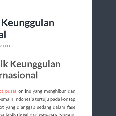
k Keunggulan
al
MENTS
lik Keunggulan
rnasional
ot pusat
online yang menghibur dan
emain Indonesia tertuju pada konsep
slot yang dianggap sedang dalam fase
g lebih tinggi dari rata-rata. Namun,