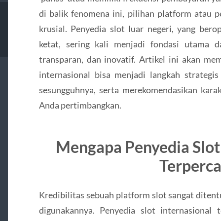
di balik fenomena ini, pilihan platform ata
krusial. Penyedia slot luar negeri, yang bero
ketat, sering kali menjadi fondasi utama 
transparan, dan inovatif. Artikel ini akan m
internasional bisa menjadi langkah strateg
sesungguhnya, serta merekomendasikan karakt
Anda pertimbangkan.
Mengapa Penyedia Slot 
Terperca
Kredibilitas sebuah platform slot sangat diten
digunakannya. Penyedia slot internasional