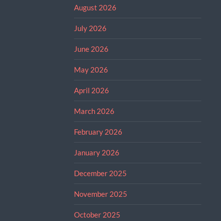
August 2026
July 2026
June 2026
May 2026
April 2026
March 2026
February 2026
January 2026
December 2025
November 2025
October 2025