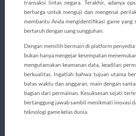
transaksi lintas negara. Terakhir, adanya op
berharga untuk menguji dan mengenal perilaku
membantu Anda mengidentifikasi game yang 
bertaruh dengan uang sungguhan.
Dengan memilih bermain di platform penyedia s
bukan hanya mengejar kesempatan menemukan slo
mengutamakan keamanan data, keadilan perm
berkualitas. Ingatlah bahwa tujuan utama ber
batas waktu dan anggaran, main dengan santai
bagian dari permainan. Kesuksesan sejati ter
bertanggung jawab sambil menikmati inovasi d
teknologi game kelas dunia.