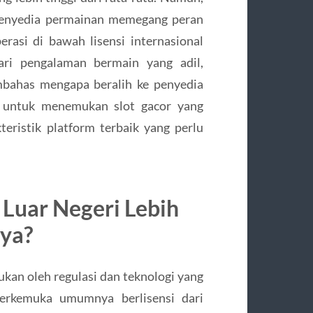
u penyedia permainan memegang peran
perasi di bawah lisensi internasional
dari pengalaman bermain yang adil,
embahas mengapa beralih ke penyedia
is untuk menemukan slot gacor yang
eristik platform terbaik yang perlu
Luar Negeri Lebih
ya?
tukan oleh regulasi dan teknologi yang
 terkemuka umumnya berlisensi dari