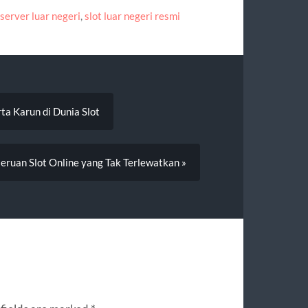
server luar negeri
,
slot luar negeri resmi
ta Karun di Dunia Slot
seruan Slot Online yang Tak Terlewatkan »