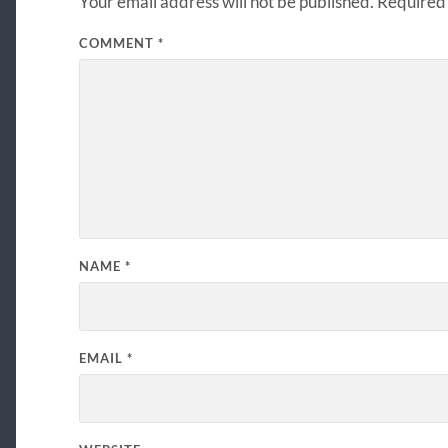
Your email address will not be published.
Required 
COMMENT
*
NAME
*
EMAIL
*