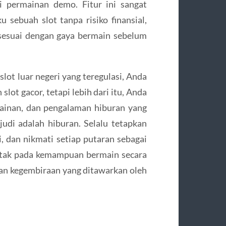
si permainan demo. Fitur ini sangat
 sebuah slot tanpa risiko finansial,
sesuai dengan gaya bermain sebelum
lot luar negeri yang teregulasi, Anda
t gacor, tetapi lebih dari itu, Anda
ainan, dan pengalaman hiburan yang
judi adalah hiburan. Selalu tetapkan
, dan nikmati setiap putaran sebagai
letak pada kemampuan bermain secara
an kegembiraan yang ditawarkan oleh