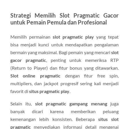
Strategi Memilih Slot Pragmatic Gacor
untuk Pemain Pemula dan Profesional
Memilih permainan
slot pragmatic play
yang tepat
bisa menjadi kunci untuk mendapatkan pengalaman
bermain yang maksimal. Bagi pemain yang mencari
slot
gacor pragmatic
, penting untuk memeriksa RTP
(Return to Player) dan fitur bonus yang ditawarkan.
Slot online pragmatic
dengan fitur free spin,
multipliers, dan jackpot progresif sering kali menjadi
favorit di
situs pragmatic play
.
Selain itu,
slot pragmatic gampang menang
juga
banyak dicari karena memberikan peluang
kemenangan lebih konsisten. Beberapa
situs slot
pragmatic
menyediakan informasi detail mengenai