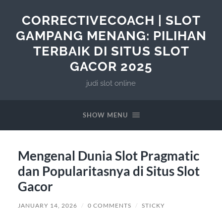
CORRECTIVECOACH | SLOT
GAMPANG MENANG: PILIHAN
TERBAIK DI SITUS SLOT
GACOR 2025
judi slot online
SHOW MENU
Mengenal Dunia Slot Pragmatic
dan Popularitasnya di Situs Slot
Gacor
JANUARY 14, 2026
/
0 COMMENTS
/
STICKY