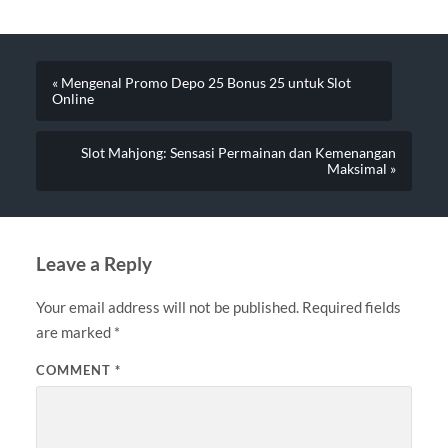
« Mengenal Promo Depo 25 Bonus 25 untuk Slot
Online
Slot Mahjong: Sensasi Permainan dan Kemenangan
Maksimal »
Leave a Reply
Your email address will not be published.
Required fields
are marked
*
COMMENT
*