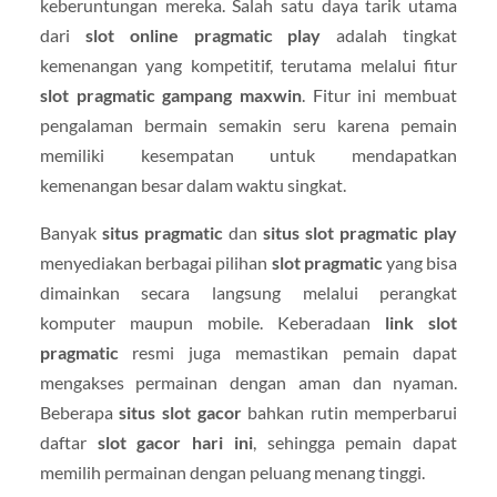
keberuntungan mereka. Salah satu daya tarik utama
dari
slot online pragmatic play
adalah tingkat
kemenangan yang kompetitif, terutama melalui fitur
slot pragmatic gampang maxwin
. Fitur ini membuat
pengalaman bermain semakin seru karena pemain
memiliki kesempatan untuk mendapatkan
kemenangan besar dalam waktu singkat.
Banyak
situs pragmatic
dan
situs slot pragmatic play
menyediakan berbagai pilihan
slot pragmatic
yang bisa
dimainkan secara langsung melalui perangkat
komputer maupun mobile. Keberadaan
link slot
pragmatic
resmi juga memastikan pemain dapat
mengakses permainan dengan aman dan nyaman.
Beberapa
situs slot gacor
bahkan rutin memperbarui
daftar
slot gacor hari ini
, sehingga pemain dapat
memilih permainan dengan peluang menang tinggi.