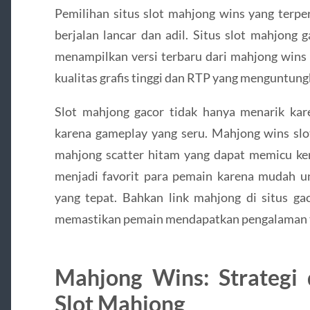
Pemilihan situs slot mahjong wins yang terpe
berjalan lancar dan adil. Situs slot mahjong g
menampilkan versi terbaru dari mahjong wins 
kualitas grafis tinggi dan RTP yang menguntung
Slot mahjong gacor tidak hanya menarik kar
karena gameplay yang seru. Mahjong wins slot
mahjong scatter hitam yang dapat memicu ke
menjadi favorit para pemain karena mudah 
yang tepat. Bahkan link mahjong di situs ga
memastikan pemain mendapatkan pengalaman t
Mahjong Wins: Strategi
Slot Mahjong