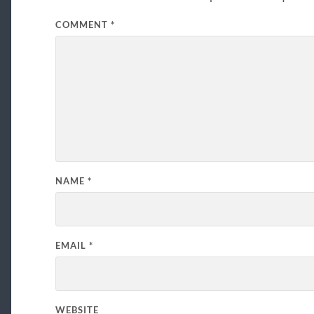
COMMENT
*
NAME
*
EMAIL
*
WEBSITE