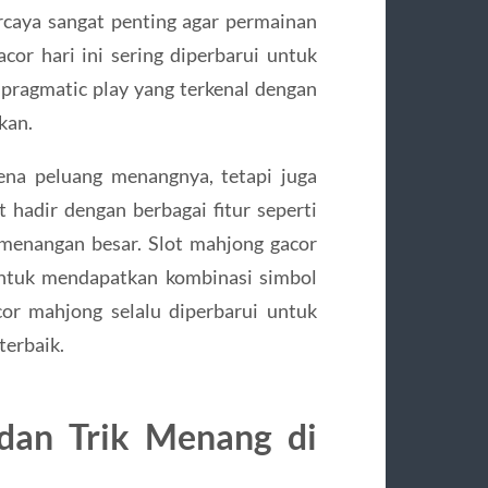
rcaya sangat penting agar permainan
acor hari ini sering diperbarui untuk
pragmatic play yang terkenal dengan
kan.
ena peluang menangnya, tetapi juga
 hadir dengan berbagai fitur seperti
menangan besar. Slot mahjong gacor
untuk mendapatkan kombinasi simbol
cor mahjong selalu diperbarui untuk
erbaik.
 dan Trik Menang di