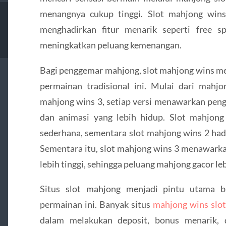
menangnya cukup tinggi. Slot mahjong wins
menghadirkan fitur menarik seperti free s
meningkatkan peluang kemenangan.
Bagi penggemar mahjong, slot mahjong wins m
permainan tradisional ini. Mulai dari mahj
mahjong wins 3, setiap versi menawarkan peng
dan animasi yang lebih hidup. Slot mahjon
sederhana, sementara slot mahjong wins 2 hadi
Sementara itu, slot mahjong wins 3 menawarka
lebih tinggi, sehingga peluang mahjong gacor leb
Situs slot mahjong menjadi pintu utama 
permainan ini. Banyak situs
mahjong wins slot
dalam melakukan deposit, bonus menarik, 