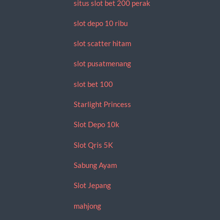
situs slot bet 200 perak
slot depo 10 ribu
slot scatter hitam
slot pusatmenang
slot bet 100
Starlight Princess
Slot Depo 10k
Slot Qris 5K
Sabung Ayam
Slot Jepang
mahjong