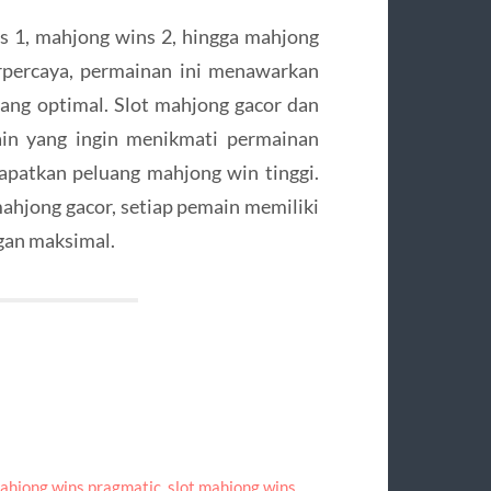
s 1, mahjong wins 2, hingga mahjong
erpercaya, permainan ini menawarkan
ng optimal. Slot mahjong gacor dan
ain yang ingin menikmati permainan
apatkan peluang mahjong win tinggi.
mahjong gacor, setiap pemain memiliki
gan maksimal.
mahjong wins pragmatic
,
slot mahjong wins