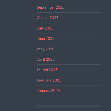
September 2025
August 2025
July 2025
June 2025
May 2025
April 2025
March 2025
February 2025
January 2025