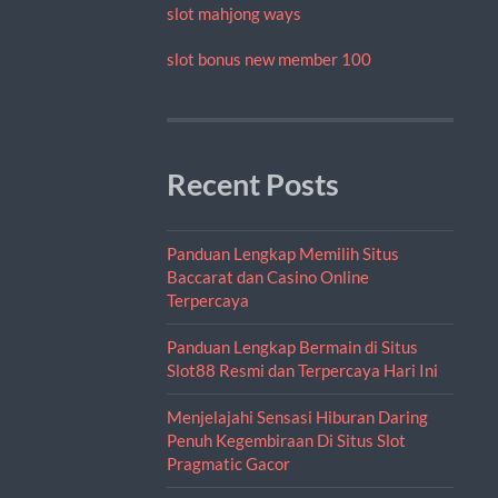
slot mahjong ways
slot bonus new member 100
Recent Posts
Panduan Lengkap Memilih Situs
Baccarat dan Casino Online
Terpercaya
Panduan Lengkap Bermain di Situs
Slot88 Resmi dan Terpercaya Hari Ini
Menjelajahi Sensasi Hiburan Daring
Penuh Kegembiraan Di Situs Slot
Pragmatic Gacor